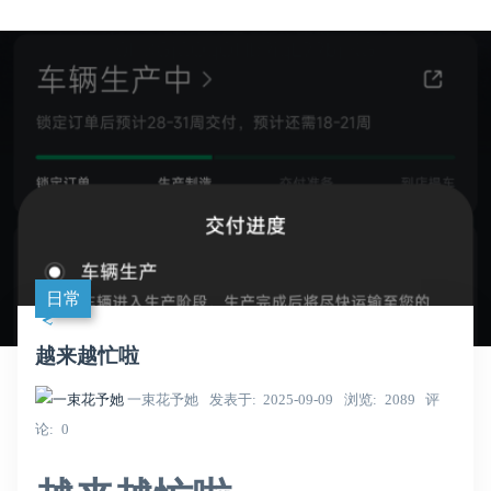
日常
越来越忙啦
一束花予她
发表于
2025-09-09
浏览
2089
评
论
0