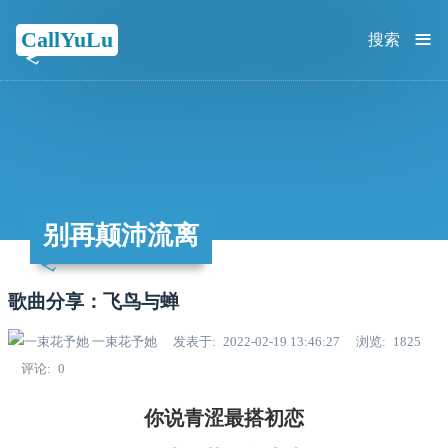
≡
CallYuLu
搜索
别再颠沛流离
歌曲分享：飞鸟与蝉
一束花予她
发表于
2022-02-19 13:46:27
浏览
1825
评论
0
你说青涩最搭初恋