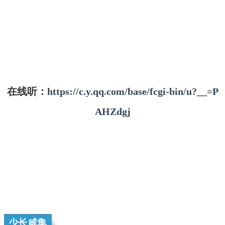
在线听：
https://c.y.qq.com/base/fcgi-bin/u?__=P
AHZdgj
少长咸集